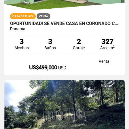
CASA DE PLAYA
VENTA
OPORTUNIDAD! SE VENDE CASA EN CORONADO CON PISCINA
Panama
3
3
2
327
2
Alcobas
Baños
Garaje
Área m
Venta
US$499,000
USD