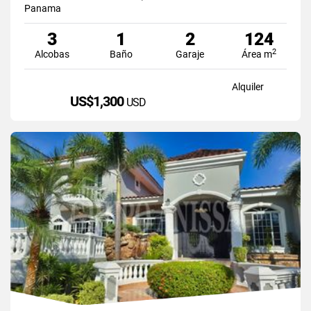
Panama
3
1
2
124
2
Alcobas
Baño
Garaje
Área m
Alquiler
US$1,300
USD