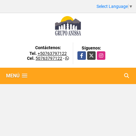
Select Language
▼
Contáctenos:
Síguenos:
Tel.
+50763797122
Facebook
X
Instagram
Cel.
50763797122
-
MENÚ