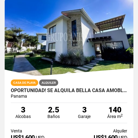
CASA DE PLAYA
ALQUILER
OPORTUNIDAD! SE ALQUILA BELLA CASA AMOBLADA EN RIO MAR SAN CARLOS
Panama
3
2.5
3
140
2
Alcobas
Baños
Garaje
Área m
Venta
Alquiler
US$1,600
US$1,600
USD
USD