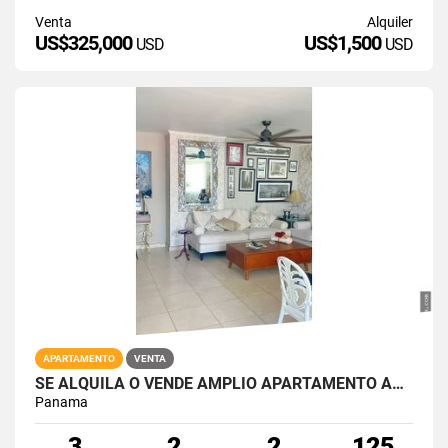
Venta
Alquiler
US$325,000
US$1,500
USD
USD
APARTAMENTO
VENTA
SE ALQUILA O VENDE AMPLIO APARTAMENTO AMOBLADO EN EL CANGREJO
Panama
3
2
2
125