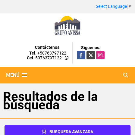
Select Language
▼
Contáctenos:
Síguenos:
Tel.
+50763797122
Facebook
X
Instagram
Cel.
50763797122
-
MENÚ
Resultados de la
búsqueda
BUSQUEDA AVANZADA