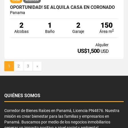
CASA
ALQUILER
OPORTUNIDAD! SE ALQUILA CASA EN CORONADO
Panama
2
1
2
150
2
Alcobas
Baño
Garaje
Área m
Alquiler
US$1,500
USD
Siguiente
1
2
3
»
QUIÉNES SOMOS
Corredor de Bienes Raíces en Panamá, Licencia PN4876. Nuestra
misión es crear bienestar para las familias y empresarios en
Panamá. Buscamos por medio de los negocios inmobiliarios
generar un impacto positivo a nivel social y ambiental.