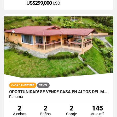
US$299,000
USD
CASA CAMPESTRE
VENTA
OPORTUNIDAD! SE VENDE CASA EN ALTOS DEL MARIA - ZONA ALTA
Panama
2
2
2
145
2
Alcobas
Baños
Garaje
Área m