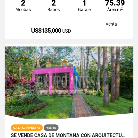
2
2
1
75.39
2
Alcobas
Baños
Garaje
Área m
Venta
US$135,000
USD
CASA CAMPESTRE
VENTA
SE VENDE CASA DE MONTAÑA CON ARQUITECTURA ÚNICA EN ALTOS DEL MARIA