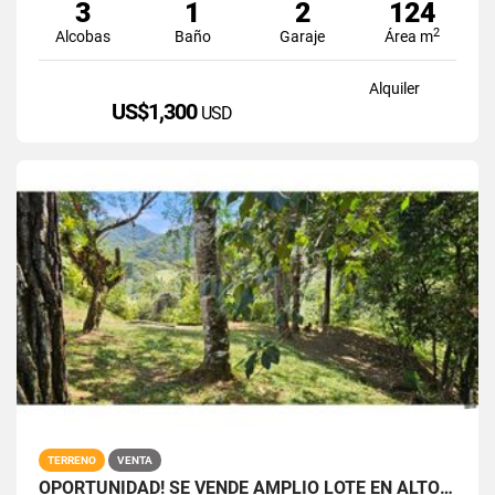
3
1
2
124
2
Alcobas
Baño
Garaje
Área m
Alquiler
US$1,300
USD
TERRENO
VENTA
OPORTUNIDAD! SE VENDE AMPLIO LOTE EN ALTOS DEL MARIA