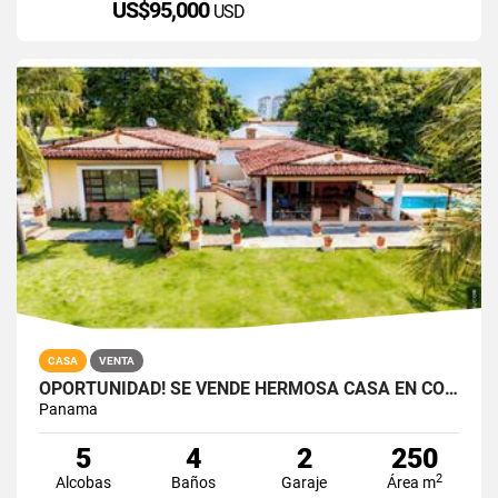
US$95,000
USD
CASA
VENTA
OPORTUNIDAD! SE VENDE HERMOSA CASA EN CORONADO CON PISCINA
Panama
5
4
2
250
2
Alcobas
Baños
Garaje
Área m