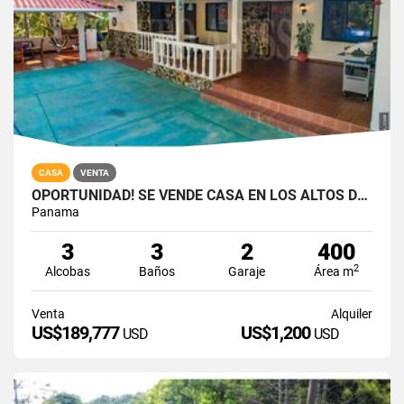
CASA
VENTA
OPORTUNIDAD! SE VENDE CASA EN LOS ALTOS DE CERRO AZUL
Panama
3
3
2
400
2
Alcobas
Baños
Garaje
Área m
Venta
Alquiler
US$189,777
US$1,200
USD
USD