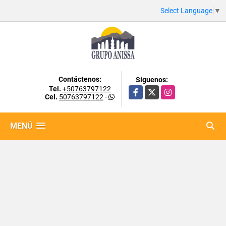
Select Language
▼
Contáctenos:
Síguenos:
Tel.
+50763797122
Facebook
X
Instagram
Cel.
50763797122
-
MENÚ