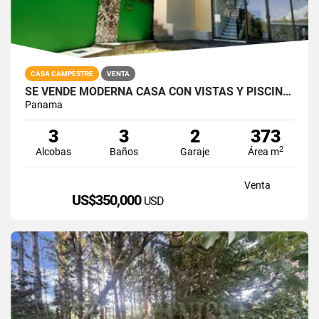
CASA CAMPESTRE
VENTA
SE VENDE MODERNA CASA CON VISTAS Y PISCINA EN ALTOS DEL MARIA
Panama
3
3
2
373
2
Alcobas
Baños
Garaje
Área m
Venta
US$350,000
USD