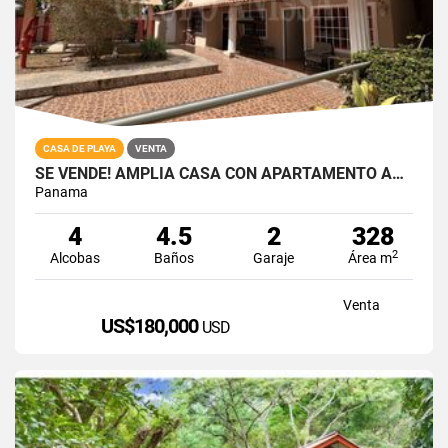
CASA DE PLAYA
VENTA
SE VENDE! AMPLIA CASA CON APARTAMENTO ADOSADO EN NUEVA GORGONA
Panama
4
4.5
2
328
2
Alcobas
Baños
Garaje
Área m
Venta
US$180,000
USD