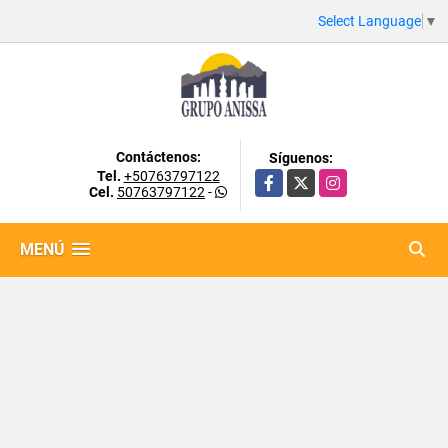
Select Language
▼
Contáctenos:
Síguenos:
Tel.
+50763797122
Facebook
X
Instagram
Cel.
50763797122
-
MENÚ