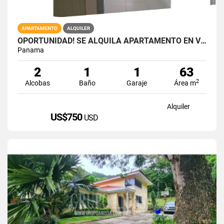
APARTAMENTO
ALQUILER
OPORTUNIDAD! SE ALQUILA APARTAMENTO EN VIA ESPAÑA RIO ABAJO
Panama
2
1
1
63
2
Alcobas
Baño
Garaje
Área m
Alquiler
US$750
USD