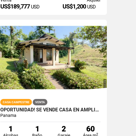
US$189,777
US$1,200
USD
USD
CASA CAMPESTRE
VENTA
OPORTUNIDAD! SE VENDE CASA EN AMPLIO TERRENO EN ALTOS DEL MARIA
Panama
1
1
2
60
2
Alcobas
Baño
Garaje
Área m