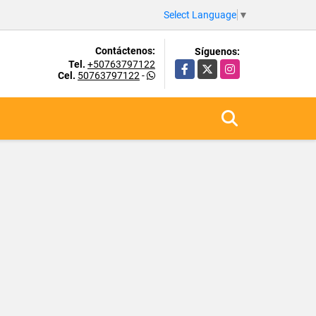
Select Language
▼
Contáctenos:
Síguenos:
Tel.
+50763797122
Facebook
X
Instagram
Cel.
50763797122
-