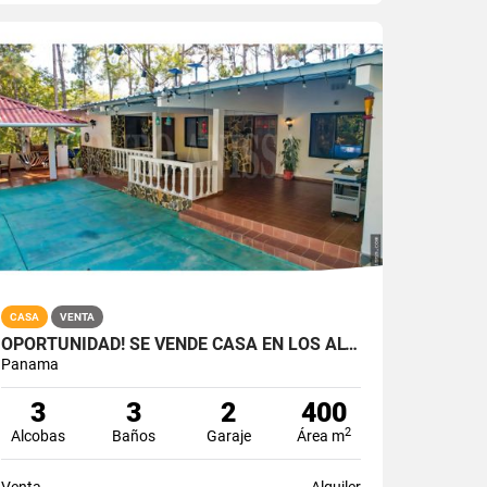
CASA
VENTA
OPORTUNIDAD! SE VENDE CASA EN LOS ALTOS DE CERRO AZUL
Panama
3
3
2
400
2
Alcobas
Baños
Garaje
Área m
Venta
Alquiler