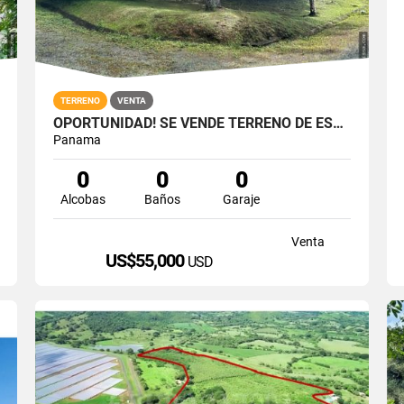
TERRENO
VENTA
OPORTUNIDAD! SE VENDE TERRENO DE ESQUINA ZONA ALTA - ALTOS DEL MARIA
Panama
0
0
0
Alcobas
Baños
Garaje
Venta
US$55,000
USD