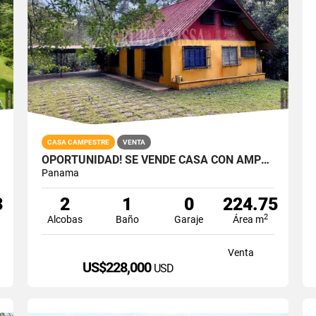
CASA CAMPESTRE
VENTA
OPORTUNIDAD! SE VENDE CASA CON AMPLIO LOTE EN CERRO AZUL
Panama
3
2
1
0
224.75
2
Alcobas
Baño
Garaje
Área m
Venta
US$228,000
USD