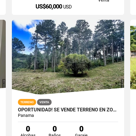
US$60,000
USD
TERRENO
VENTA
OPORTUNIDAD! SE VENDE TERRENO EN ZONA ALTA - ALTOS DEL MARIA
Panama
0
0
0
Alcobas
Baños
Garaje