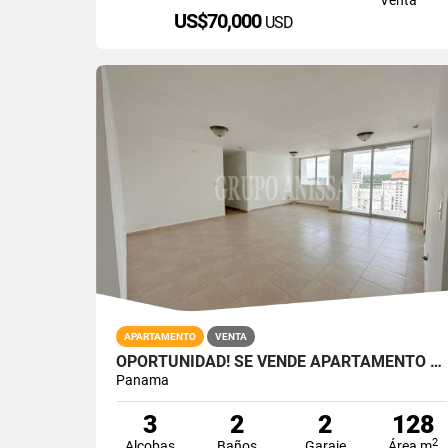
US$70,000
USD
APARTAMENTO
VENTA
OPORTUNIDAD! SE VENDE APARTAMENTO EN EL CANGREJO
Panama
3
2
2
128
2
Alcobas
Baños
Garaje
Área m