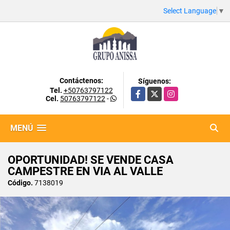
Select Language
▼
Contáctenos:
Síguenos:
Tel.
+50763797122
Facebook
X
Instagram
Cel.
50763797122
-
MENÚ
OPORTUNIDAD! SE VENDE CASA
CAMPESTRE EN VIA AL VALLE
Código.
7138019