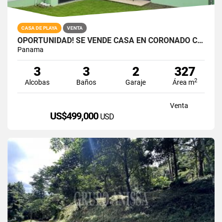
CASA DE PLAYA
VENTA
OPORTUNIDAD! SE VENDE CASA EN CORONADO CON PISCINA
Panama
3
3
2
327
2
Alcobas
Baños
Garaje
Área m
Venta
US$499,000
USD