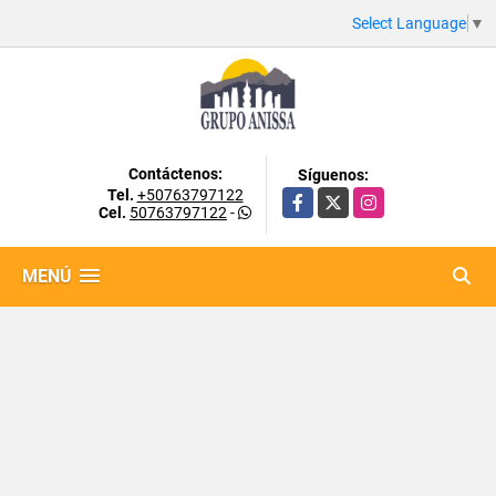
Select Language
▼
Contáctenos:
Síguenos:
Tel.
+50763797122
Facebook
X
Instagram
Cel.
50763797122
-
MENÚ