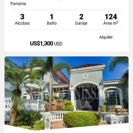
Panama
3
1
2
124
2
Alcobas
Baño
Garaje
Área m
Alquiler
US$1,300
USD