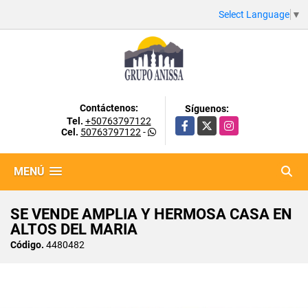
Select Language
▼
Contáctenos:
Síguenos:
Tel.
+50763797122
Facebook
X
Instagram
Cel.
50763797122
-
MENÚ
SE VENDE AMPLIA Y HERMOSA CASA EN
ALTOS DEL MARIA
Código.
4480482