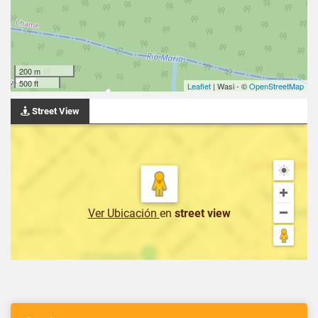
200 m
500 ft
Leaflet
| Wasi - ©
OpenStreetMap
Street View
Ver Ubicación
en
street view