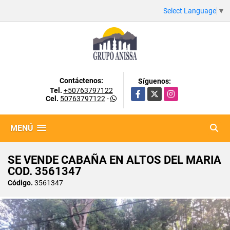
Select Language
▼
Contáctenos:
Síguenos:
Tel.
+50763797122
Facebook
X
Instagram
Cel.
50763797122
-
MENÚ
SE VENDE CABAÑA EN ALTOS DEL MARIA
COD. 3561347
Código.
3561347