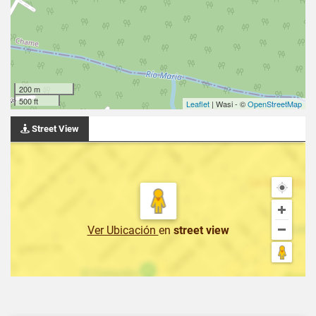
200 m
500 ft
Leaflet
| Wasi - ©
OpenStreetMap
Street View
Ver Ubicación
en
street view