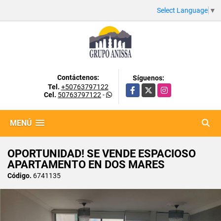
Select Language
▼
Contáctenos:
Síguenos:
Tel.
+50763797122
Facebook
X
Instagram
Cel.
50763797122
-
MENÚ
OPORTUNIDAD! SE VENDE ESPACIOSO
APARTAMENTO EN DOS MARES
Código.
6741135