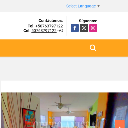
Select Language
▼
Contáctenos:
Síguenos:
Tel.
+50763797122
Facebook
X
Instagram
Cel.
50763797122
-