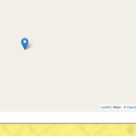
Leaflet
| Wasi - ©
OpenS