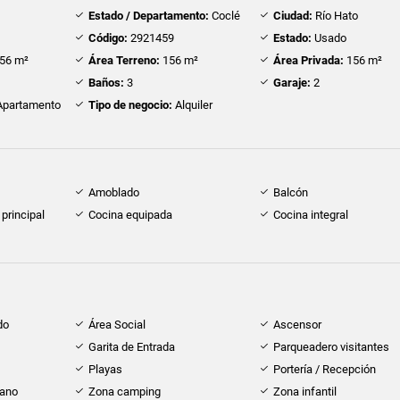
Estado / Departamento:
Coclé
Ciudad:
Río Hato
Código:
2921459
Estado:
Usado
56 m²
Área Terreno:
156 m²
Área Privada:
156 m²
Baños:
3
Garaje:
2
partamento
Tipo de negocio:
Alquiler
Amoblado
Balcón
principal
Cocina equipada
Cocina integral
do
Área Social
Ascensor
Garita de Entrada
Parqueadero visitantes
Playas
Portería / Recepción
cano
Zona camping
Zona infantil