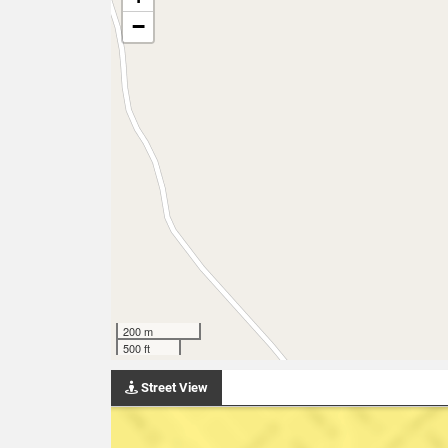
−
200 m
500 ft
Street View