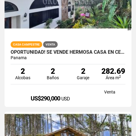
CASA CAMPESTRE
VENTA
OPORTUNIDAD! SE VENDE HERMOSA CASA EN CERRO AZUL
Panama
2
2
2
282.69
2
Alcobas
Baños
Garaje
Área m
Venta
US$290,000
USD