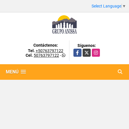
Select Language
▼
Contáctenos:
Síguenos:
Tel.
+50763797122
Facebook
X
Instagram
Cel.
50763797122
-
MENÚ