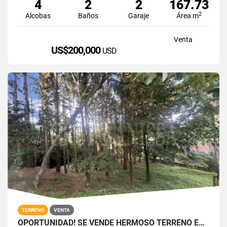
4
2
2
167.73
2
Alcobas
Baños
Garaje
Área m
Venta
US$200,000
USD
TERRENO
VENTA
OPORTUNIDAD! SE VENDE HERMOSO TERRENO EN ALTOS DEL MARIA