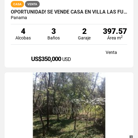
CASA
VENTA
OPORTUNIDAD! SE VENDE CASA EN VILLA LAS FUENTES COD. 3223258
Panama
4
3
2
397.57
2
Alcobas
Baños
Garaje
Área m
Venta
US$350,000
USD