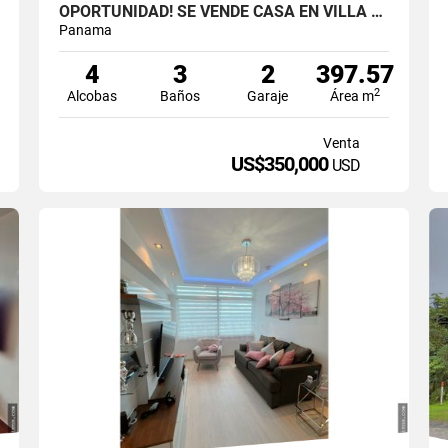
OPORTUNIDAD! SE VENDE CASA EN VILLA LAS FUENTES COD. 3223258
Panama
4
3
2
397.57
2
Alcobas
Baños
Garaje
Área m
Venta
US$350,000
USD