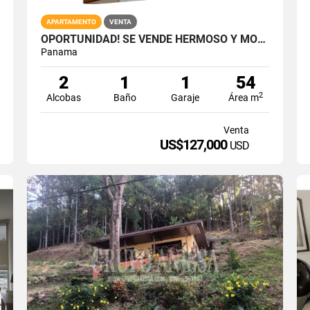
APARTAMENTO
VENTA
OPORTUNIDAD! SE VENDE HERMOSO Y MODERNO APARTAMENTO EN PUEBLO NUEVO
Panama
2
1
1
54
2
Alcobas
Baño
Garaje
Área m
Venta
US$127,000
USD