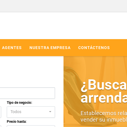
AGENTES
NUESTRA EMPRESA
CONTÁCTENOS
¿Busca
arrend
Tipo de negocio:
Todos
Establecemos rela
vender su inmueble
Precio hasta: