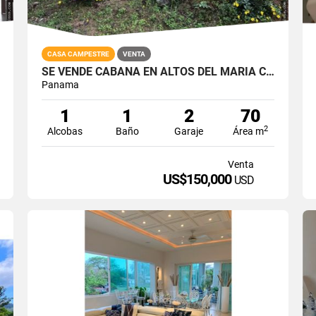
CASA CAMPESTRE
VENTA
SE VENDE CABAÑA EN ALTOS DEL MARIA COD. 3561347
Panama
1
1
2
70
2
Alcobas
Baño
Garaje
Área m
Venta
US$150,000
USD