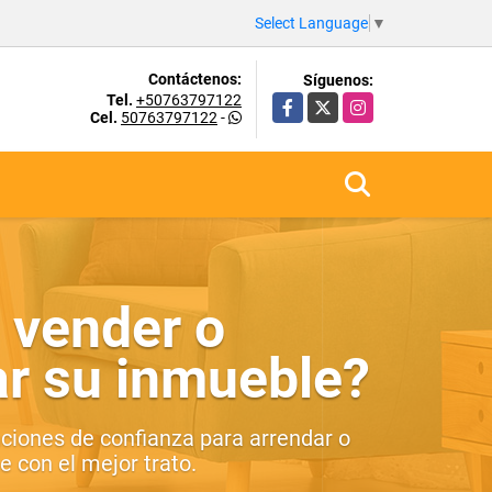
Select Language
▼
Contáctenos:
Síguenos:
Tel.
+50763797122
Facebook
X
Instagram
Cel.
50763797122
-
 vender o
ar su inmueble?
ciones de confianza para arrendar o
 con el mejor trato.